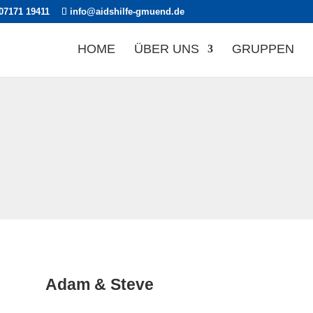
07171 19411
info@aidshilfe-gmuend.de
HOME
ÜBER UNS
GRUPPEN
Adam & Steve