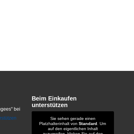
Beim Einkaufen
unterstützen
gees“ bei
rstützen
Sie sehen gerade einen
Platzhalterinhalt von
Standard
. Um
auf den eigentlichen Inhalt
zuzugreifen, klicken Sie auf den