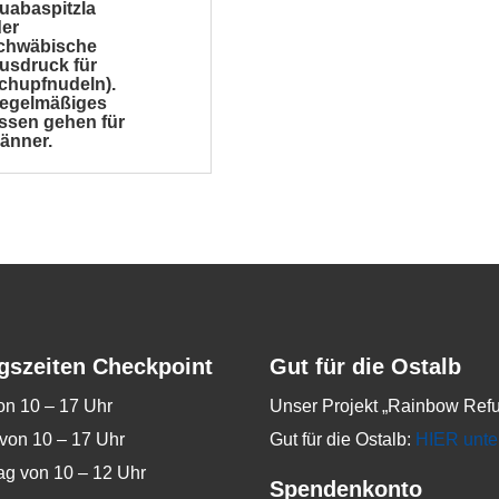
uabaspitzla
der
chwäbische
usdruck für
chupfnudeln).
egelmäßiges
ssen gehen für
änner.
gszeiten Checkpoint
Gut für die Ostalb
on 10 – 17 Uhr
Unser Projekt „Rainbow Refu
von 10 – 17 Uhr
Gut für die Ostalb:
HIER unte
g von 10 – 12 Uhr
Spendenkonto