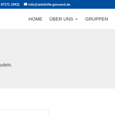
 07171 19411
info@aidshilfe-gmuend.de
HOME
ÜBER UNS
GRUPPEN
udeln.