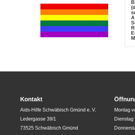
B
(
s
A
S
R
E
M
Kontakt
Öffnun
Aids-Hilfe Schwäbisch Gmünd e. V.
Montag v
Ledergasse 39/1
Dienstag 
73525 Schwäbisch Gmünd
Donnersta